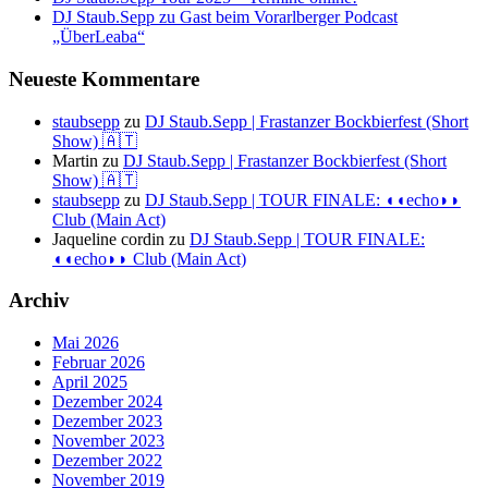
DJ Staub.Sepp zu Gast beim Vorarlberger Podcast
„ÜberLeaba“
Neueste Kommentare
staubsepp
zu
DJ Staub.Sepp | Frastanzer Bockbierfest (Short
Show) 🇦🇹
Martin
zu
DJ Staub.Sepp | Frastanzer Bockbierfest (Short
Show) 🇦🇹
staubsepp
zu
DJ Staub.Sepp | TOUR FINALE: ◖◖echo◗◗
Club (Main Act)
Jaqueline cordin
zu
DJ Staub.Sepp | TOUR FINALE:
◖◖echo◗◗ Club (Main Act)
Archiv
Mai 2026
Februar 2026
April 2025
Dezember 2024
Dezember 2023
November 2023
Dezember 2022
November 2019