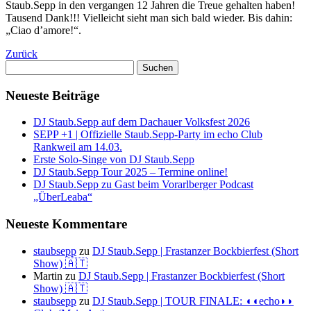
Staub.Sepp in den vergangen 12 Jahren die Treue gehalten haben!
Tausend Dank!!! Vielleicht sieht man sich bald wieder. Bis dahin:
„Ciao d’amore!“.
Zurück
Suchen
nach:
Neueste Beiträge
DJ Staub.Sepp auf dem Dachauer Volksfest 2026
SEPP +1 | Offizielle Staub.Sepp-Party im echo Club
Rankweil am 14.03.
Erste Solo-Singe von DJ Staub.Sepp
DJ Staub.Sepp Tour 2025 – Termine online!
DJ Staub.Sepp zu Gast beim Vorarlberger Podcast
„ÜberLeaba“
Neueste Kommentare
staubsepp
zu
DJ Staub.Sepp | Frastanzer Bockbierfest (Short
Show) 🇦🇹
Martin
zu
DJ Staub.Sepp | Frastanzer Bockbierfest (Short
Show) 🇦🇹
staubsepp
zu
DJ Staub.Sepp | TOUR FINALE: ◖◖echo◗◗